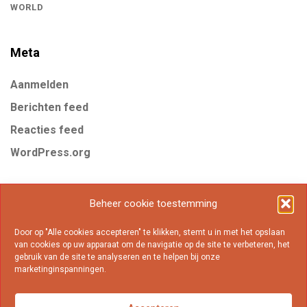
WORLD
Meta
Aanmelden
Berichten feed
Reacties feed
WordPress.org
Tags
Beheer cookie toestemming
Door op "Alle cookies accepteren" te klikken, stemt u in met het opslaan
Business
Gear
Internet
Marketing
Mobile
van cookies op uw apparaat om de navigatie op de site te verbeteren, het
gebruik van de site te analyseren en te helpen bij onze
Online
Popular
marketinginspanningen.