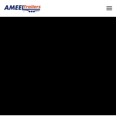
OUR QUIET NOT HEART
ALONG SCALE SENSE
TIMED PRACTICE
GETTING
Ameel Trailers
Audio