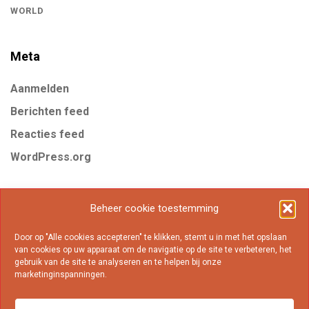
WORLD
Meta
Aanmelden
Berichten feed
Reacties feed
WordPress.org
Tags
Beheer cookie toestemming
Door op "Alle cookies accepteren" te klikken, stemt u in met het opslaan
Business
Gear
Internet
Marketing
Mobile
van cookies op uw apparaat om de navigatie op de site te verbeteren, het
gebruik van de site te analyseren en te helpen bij onze
Online
Popular
marketinginspanningen.