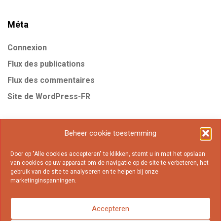
Méta
Connexion
Flux des publications
Flux des commentaires
Site de WordPress-FR
Étiquettes
Beheer cookie toestemming
Door op "Alle cookies accepteren" te klikken, stemt u in met het opslaan
Business
Gear
Internet
Marketing
Mobile
van cookies op uw apparaat om de navigatie op de site te verbeteren, het
gebruik van de site te analyseren en te helpen bij onze
Online
Popular
marketinginspanningen.
Accepteren