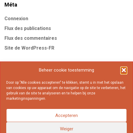
Méta
Connexion
Flux des publications
Flux des commentaires
Site de WordPress-FR
Étiquettes
Beheer cookie toestemming
Door op "Alle cookies accepteren" te klikken, stemt u in met het opslaan
Business
Gear
Internet
Marketing
Mobile
van cookies op uw apparaat om de navigatie op de site te verbeteren, het
gebruik van de site te analyseren en te helpen bij onze
Online
Popular
marketinginspanningen.
Accepteren
Weiger